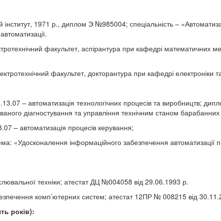
 інститут, 1971 р., диплом Э
№985004; спеціальність – «Автоматиза
автоматизації.
ектротехнічний факультет, аспірантура при кафедрі математичних ме
лектротехнічний факультет, докторантура при кафедрі
електроніки т
5.13.07 – автоматизація технологічних процесів та виробництв; дипл
ованого діагностування та управління технічним станом барабанних
13.07 – автоматизація процесів керування;
тема: «Удосконалення інформаційного забезпечення автоматизації п
лювальної техніки; атестат ДЦ №004058 від 29.06.1993 р.
печення комп’ютерних систем; атестат 12ПР № 008215 від 30.11.
ть років):