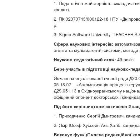
1. Педагогічна майстерність викладача в
кредит).
2. ПК 02070743/000122-18 НТУ «Дніпровськ
р.
3.
Sigma Software University
,
TEACHER
’
S 
Сфера наукових інтересів:
автоматизов
агенти та мультиагентні системи, методи 
Науково-педагогічний стаж:
49 років.
Бере участь в підготовці науково-педа
Як член спеціалізованої вченої ради Д20.
05.13.07 – «Автоматизація процесів керу
Д29.051.13 в Східноукраїнському націона
офіційний опонент докторських і кандидат
Під його керівництвом захищено 2 ка
1. Приходченко Сергій Дмитрович, кандида
2. Ясір Юсеф Хуссейн Аль Хатіб, кандидат
Виконує функції члена редакційної кол