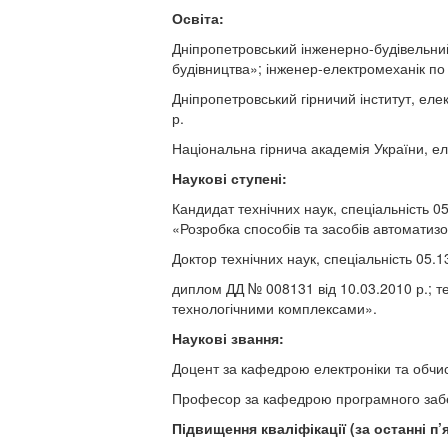
Освіта:
Дніпропетровський інженерно-будівельний
будівництва»; інженер-електромеханік по 
Дніпропетровський гірничий інститут, ел
р.
Національна гірнича академія України, е
Наукові ступені:
Кандидат технічних наук, спеціальність 0
«Розробка способів та засобів автоматиз
Доктор технічних наук, спеціальність 05.
диплом ДД № 008131 від 10.03.2010 р.; 
технологічними комплексами».
Наукові звання:
Доцент за кафедрою електроніки та обчис
Професор за кафедрою програмного забез
Підвищення кваліфікації (за останні п’я