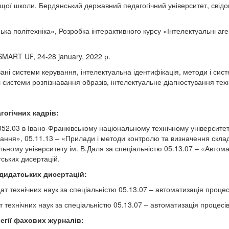
ищої школи, Бердянський державний педагогічний університет, свідо
а політехніка», Розробка інтерактивного курсу «Інтелектуальні аге
SMART UP
, 24-28 january, 2022
р
.
ані системи керування
, інтелектуальна ідентифікація, методи і
сист
і системи розпізнавання образів, інтелектуальне діагностування тех
гогічних кадрів:
052.03 в Івано-Франківському національному технічному університет
вання», 05.11.13 – «Прилади і методи контролю та визначення склад
льному університету ім.
В.Даля за спеціальністю 05.13.07 – «Автом
ських дисертацій.
ндидатських дисертацій:
т технічних наук за спеціальністю 05.13.07 – автоматизація процес
 технічних наук за спеціальністю 05.13.07 – автоматизація процесі
егії фахових журналів: