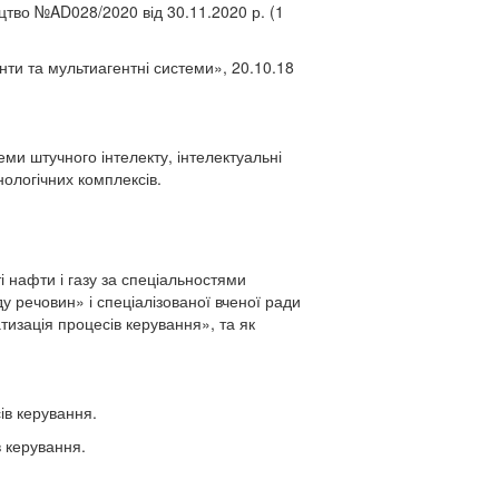
цтво №AD028/2020 від 30.11.2020 р. (1
нти та мультиагентні системи», 20.10.18
еми штучного інтелекту, інтелектуальні
нологічних комплексів.
і нафти і газу за спеціальностями
у речовин» і спеціалізованої вченої ради
атизація процесів керування», та
як
ів керування.
в керування.