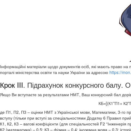
Інформаційні матеріали щодо документів осіб, які мають право на пі
порталі міністерства освіти та науки України за адресою
https://mon
Крок III
. Підрахунок конкурсного балу. 
Якщо Ви вступаєте за результатами НМТ, Ваш конкурсний бал дорі
КБ=[(К1*П1+ К2*
де П1, П2, П3 – оцінки НМТ з Української мови, Математики, 3-го пр
вступу (тільки при вступі за спеціальностями Додатку 6 Правил пр
К1, К2, К3 – вагові коефіцієнти (для спеціальностей F2 “Інженерія 
К2 (математика) – 0,5; К3 – фізика – 0,4; іноземна мова – 0.3; істор