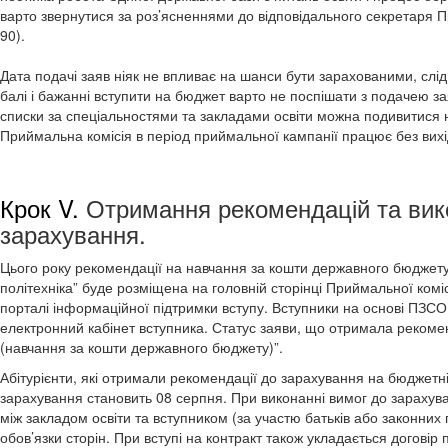
варто звернутися за роз’ясненнями до відповідального секретаря При
90).
Дата подачі заяв ніяк не впливає на шанси бути зарахованими, слід
балі і бажанні вступити на бюджет варто не поспішати з подачею зая
списки за спеціальностями та закладами освіти можна подивитися 
Приймальна комісія в період приймальної кампанії працює без вихідн
Крок V.
Отримання рекомендацій та вик
зарахування.
Цього року рекомендації на навчання за кошти державного бюджету
політехніка” буде розміщена на головній сторінці Приймальної комі
порталі інформаційної підтримки вступу. Вступники на основі ПЗС
електронний кабінет вступника. Статус заяви, що отримала рекоме
(навчання за кошти державного бюджету)”.
Абітурієнти, які отримали рекомендації до зарахування на бюджетн
зарахування становить 08 серпня. При виконанні вимог до зарахува
між закладом освіти та вступником (за участю батьків або законних 
обов’язки сторін. При вступі на контракт також укладається договір 