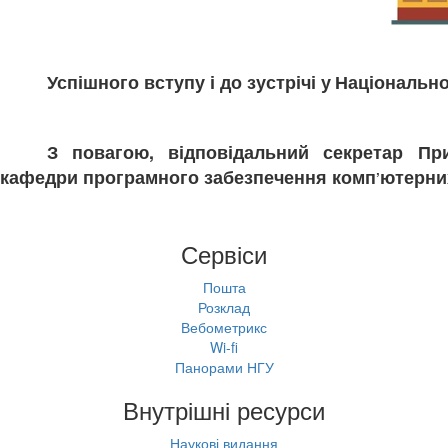
Успішного вступу і до зустрічі у
Національно
З повагою, відповідальний секретар При
кафедри програмного забезпечення комп
ютерних
’
Сервіси
Пошта
Розклад
Вебометрикс
Wi-fi
Панорами НГУ
Внутрішні ресурси
Наукові видання