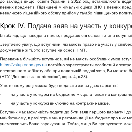
до закладів вищої освіти України в 2022 році встановлюють дода
певних предметів. Підвищені мінімальні оцінки ЗНО з певних пре
невеликого ліцензійного обсягу прийому та/або підвищеного попиту з
Крок IV.
Подача
заяв на участь у конкурс
В таблиці, що наведена нижче, представлені основні етапи вступної 
Звертаємо увагу, що вступники, які мають право на участь у співбесі
документів ніж ті, хто вступає на основі НМТ.
Переважна більшість вступників, які не мають особливих умов вступ
https://vstup.edbo.gov.ua
потрібно зареєструвати особистий електрон
електронного кабінету або при подальшій подачі заяв, Ви можете б
(НТУ “Дніпровська політехніка”, корп. 4, к.28).
У поточному році можна буде подавати заяви двох варіантів:
· на участь у конкурсі на бюджетне місце, а також на контрактн
· на участь у конкурсі виключно на контрактне місце.
Вступник має можливість подати до 5-ти заяв першого варіанту і до
майбутньому, в разі отримання рекомендації на бюджет про них можн
унеможливить Ваше зарахування. Тобто, якщо Ви припускаєте можлив