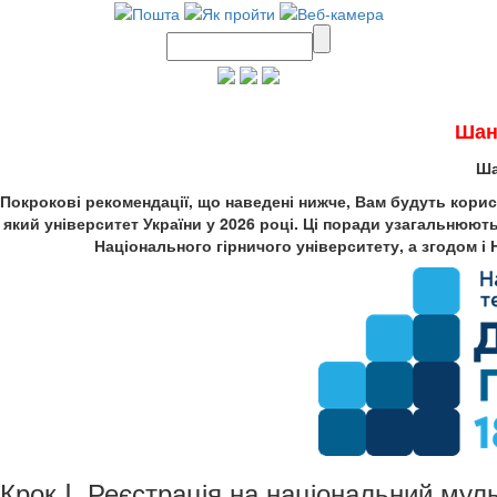
Шан
Ша
Покрокові рекомендації, що наведені нижче, Вам будуть корисн
який університет України у 2026 році. Ці поради узагальнюют
Національного гірничого університету, а згодом і
Крок I. Реєстрація на національний мул