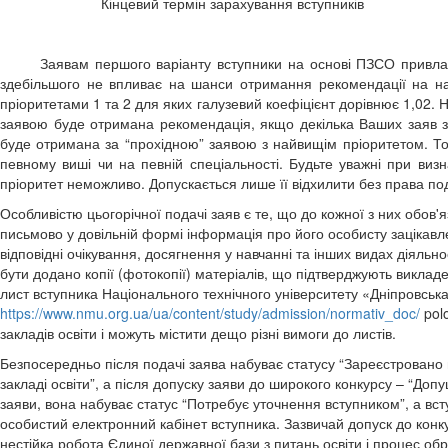
Кінцевий термін зарахування вступників
Заявам першого варіанту вступники на основі ПЗСО привлас
здебільшого не впливає на шанси отримання рекомендації на н
пріоритетами 1 та 2 для яких галузевий коефіцієнт дорівнює 1,02. 
заявою буде отримана рекомендація, якщо декілька Ваших заяв зн
буде отримана за “прохідною” заявою з найвищім пріоритетом. Тоб
певному виші чи на певній спеціальності. Будьте уважні при визна
пріоритет неможливо. Допускається лише її відхилити без права под
Особливістю цьогорічної подачі заяв є те, що до кожної з них обов
письмово у довільній формі інформація про його особисту зацікавлен
відповідні очікування, досягнення у навчанні та інших видах діяльнос
бути додано копії (фотокопії) матеріалів, що підтверджують виклад
лист вступника Національного технічного університету «Дніпровськ
https://www.nmu.org.ua/ua/content/study/admission/normativ_doc/
pol
закладів освіти і можуть містити дещо різні вимоги до листів.
Безпосередньо після подачі заява набуває статусу “Зареєстровано в
закладі освіти”, а після допуску заяви до широкого конкурсу – “До
заяви, вона набуває статус “Потребує уточнення вступником”, а вс
особистий електронний кабінет вступника. Зазвичай допуск до конку
нестійка робота Єдиної державної бази з питань освіти і процес об