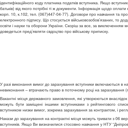
ідентифікаційного коду платника податків вступника. Якщо вступни
батьків) від якого потрібні ті ж документи. Інформація щодо оплати
корп. 10, к.102, тел. (067)447-04-77). Договори про навчання та п
електронного підпису. Що стосується військовозобов’язаних, то дод
освіти і науки та оборони України. Скоріш за все, за виключенням
доведеться пред’являти свдоцтво про військову приписку.
У разі виконання вимог до зарахування вступники включаються в на
невиконання – втрачають право в поточному році на зарахування 
Вакантні місця державного замовлення, які утворюються внаслідок
можуть бути заміщені іншими вступниками з рейтингового списк
вступником низки вимог, зокрема зарахування за контрактом, і рег
Накази до зарахування на контрактні місця можуть тривати з 06 ве
вступників. Якщо Ви визначилися стосовно навчання у НТУ “Дніпровсь