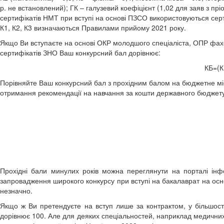
р. не встановлений); ГК – галузевий коефіцієнт (1,02 для заяв з п
сертифікатів НМТ при вступі на основі ПЗСО використовуються серт
К1, К2, К3 визначаються Правилами прийому 2021 року.
Якщо Ви вступаєте на основі ОКР молодшого спеціаліста, ОПР фа
сертифікатів ЗНО Ваш конкурсний бал дорівнює:
КБ=(К
Порівняйте Ваш конкурсний бал з прохідним балом на бюджетне місц
отримання рекомендації на навчання за кошти державного бюджету
Прохідні бали минулих років можна переглянути на порталі інф
запровадження широкого конкурсу при вступі на бакалаврат на осно
незначно.
Якщо ж Ви претендуєте на вступ лише за контрактом, у більшості
дорівнює 100. Але для деяких спеціальностей, наприклад медични