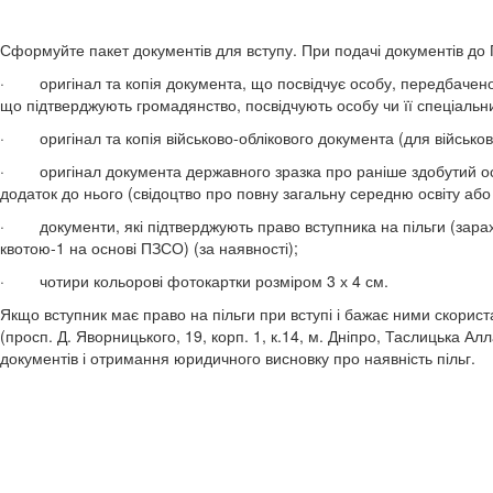
Сформуйте пакет документів для вступу. При подачі документів до П
· оригінал та копія документа, що посвідчує особу, передбачен
що підтверджують громадянство, посвідчують особу чи її спеціальни
· оригінал та копія військово-облікового документа (для військово
· оригінал документа державного зразка про раніше здобутий освітн
додаток до нього (свідоцтво про повну загальну середню освіту або
· документи, які підтверджують право вступника на пільги (зарахув
квотою-1 на основі ПЗСО) (за наявності);
· чотири кольорові фотокартки розміром 3 х 4 см.
Якщо вступник має право на пільги при вступі і бажає ними скорист
(просп. Д. Яворницького, 19, корп. 1, к.14, м. Дніпро, Таслицька Ал
документів і отримання юридичного висновку про наявність пільг.